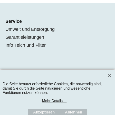
Service
Umwelt und Entsorgung
Garantieleistungen
Info Teich und Filter
WebShop erstellt mit
ShopFactory Shop
Die Seite benutzt erforderliche Cookies, die notwendig sind,
Software.
damit Sie durch die Seite navigieren und wesentliche
Funktionen nutzen können.
Mehr Details ...
Akzeptieren
Ablehnen