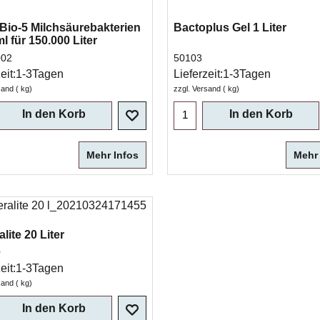
Bio-5 Milchsäurebakterien
Bactoplus Gel 1 Liter
l für 150.000 Liter
002
50103
eit:
1-3Tagen
Lieferzeit:
1-3Tagen
sand
kg
zzgl. Versand
kg
In den Korb
In den Korb
Mehr Infos
Mehr 
lite 20 Liter
0
eit:
1-3Tagen
sand
kg
In den Korb