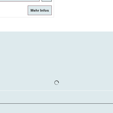
Mehr Infos
WebShop erstellt mit
ShopFactory Shop
Software.