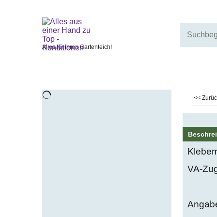
Alles für Ihren Gartenteich!
<< Zurü
Beschre
Klebem
VA-Zug
Angabe